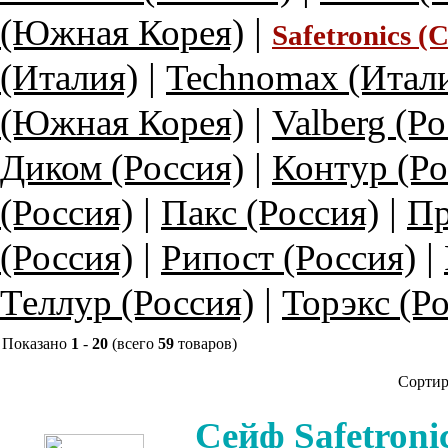
|
(Южная Корея)
Safetronics 
|
(Италия)
Technomax (Итал
|
(Южная Корея)
Valberg (Ро
|
Диком (Россия)
Контур (Ро
|
|
(Россия)
Пакс (Россия)
Пр
|
|
(Россия)
Рипост (Россия)
|
Теллур (Россия)
Торэкс (Р
Показано
1
-
20
(всего
59
товаров)
Сортир
Сейф Safetroni