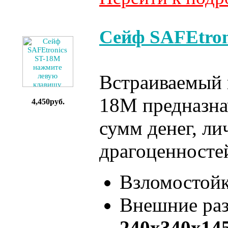
Сейф SAFEtron
Встраиваемый в
18M предназна
4,450руб.
сумм денег, л
драгоценносте
Взломостой
Внешние ра
240x340x14