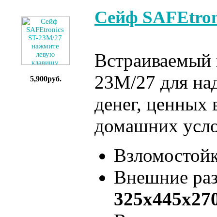
Сейф SAFEtron
Встраиваемый в
23M/27 для на
5,900руб.
денег, ценных 
домашних усло
Взломостой
Внешние ра
325x445x27