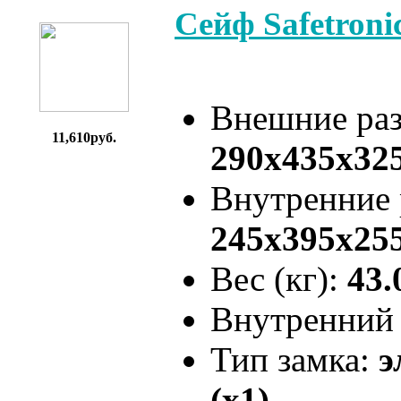
Сейф Safetron
Внешние ра
11,610руб.
290x435x32
Внутренние
245x395x25
Вес (кг):
43.
Внутренний 
Тип замка:
э
(x1)