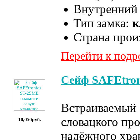
Внутренний 
Тип замка:
к
Страна прои
Перейти к под
Сейф SAFEtron
Встраиваемый 
словацкого про
10,050руб.
надёжного хра