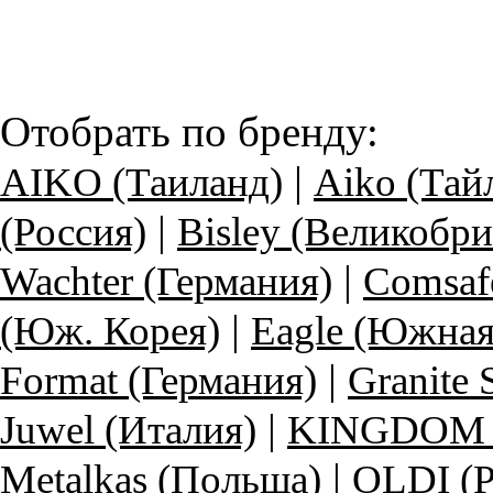
Отобрать по бренду:
|
AIKO (Таиланд)
Aiko (Тай
|
(Россия)
Bisley (Великобри
|
Wachter (Германия)
Comsaf
|
(Юж. Корея)
Eagle (Южная
|
Format (Германия)
Granite
|
Juwel (Италия)
KINGDOM (
|
Metalkas (Польша)
OLDI (Р