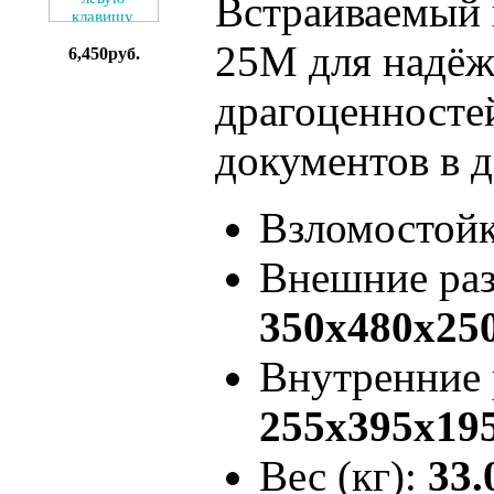
Встраиваемый в
25M для надёж
6,450руб.
драгоценносте
документов в 
Взломостой
Внешние ра
350x480x25
Внутренние
255x395x19
Вес (кг):
33.