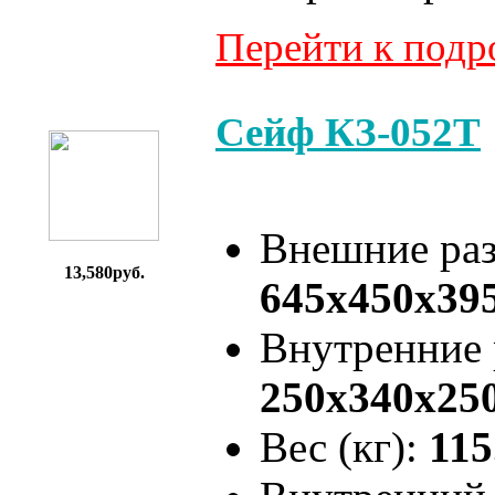
Перейти к под
Сейф КЗ-052Т
Внешние ра
13,580руб.
645x450x39
Внутренние
250x340x25
Вес (кг):
115