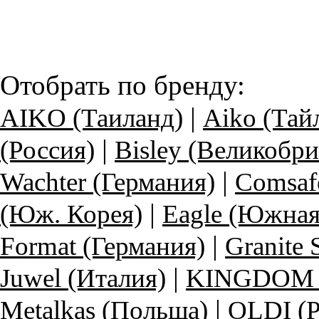
Отобрать по бренду:
|
AIKO (Таиланд)
Aiko (Тай
|
(Россия)
Bisley (Великобри
|
Wachter (Германия)
Comsaf
|
(Юж. Корея)
Eagle (Южная
|
Format (Германия)
Granite
|
Juwel (Италия)
KINGDOM (
|
Metalkas (Польша)
OLDI (Р