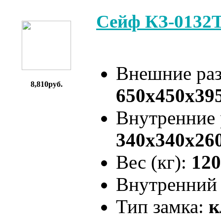
Сейф КЗ-0132
Внешние ра
8,810руб.
650x450x39
Внутренние
340x340x26
Вес (кг):
120
Внутренний 
Тип замка:
к