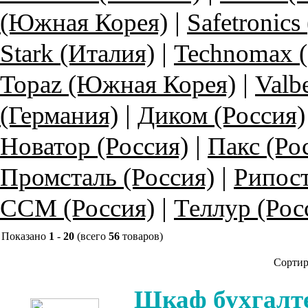
|
(Южная Корея)
Safetronics
|
Stark (Италия)
Technomax 
|
Topaz (Южная Корея)
Valb
|
(Германия)
Диком (Россия)
|
Новатор (Россия)
Пакс (Ро
|
Промсталь (Россия)
Рипост
|
ССМ (Россия)
Теллур (Рос
Показано
1
-
20
(всего
56
товаров)
Сортир
Шкаф бухгалт