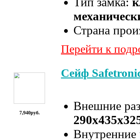
Тип замка:
к
механически
Страна прои
Перейти к под
Сейф Safetron
Внешние ра
7,940руб.
290x435x32
Внутренние