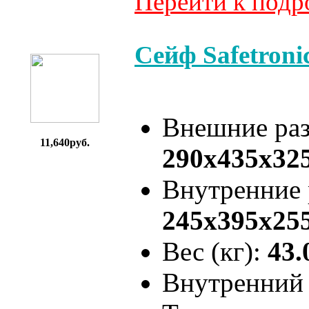
Перейти к под
Сейф Safetron
Внешние ра
11,640руб.
290x435x32
Внутренние
245x395x25
Вес (кг):
43.
Внутренний 