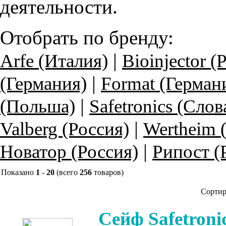
деятельности.
Отобрать по бренду:
|
Arfe (Италия)
Bioinjector (
|
(Германия)
Format (Герман
|
(Польша)
Safetronics (Слов
|
Valberg (Россия)
Wertheim 
|
Новатор (Россия)
Рипост (
Показано
1
-
20
(всего
256
товаров)
Сортир
Сейф Safetroni