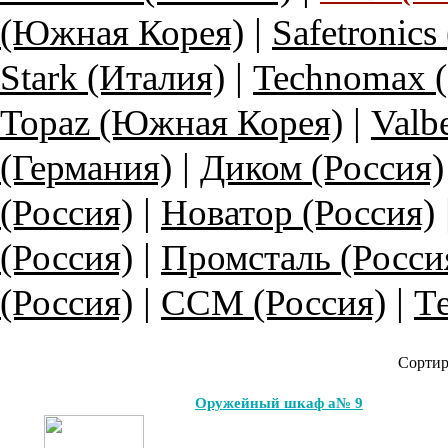
|
(Южная Корея)
Safetronics
|
Stark (Италия)
Technomax 
|
Topaz (Южная Корея)
Valb
|
(Германия)
Диком (Россия)
|
(Россия)
Новатор (Россия)
|
(Россия)
Промсталь (Росси
|
|
(Россия)
ССМ (Россия)
Те
Сортир
Оружейный шкаф а№ 9