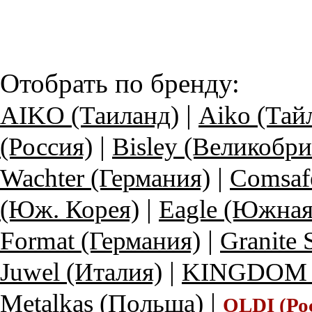
Отобрать по бренду:
|
AIKO (Таиланд)
Aiko (Тай
|
(Россия)
Bisley (Великобри
|
Wachter (Германия)
Comsaf
|
(Юж. Корея)
Eagle (Южная
|
Format (Германия)
Granite
|
Juwel (Италия)
KINGDOM (
|
Metalkas (Польша)
OLDI (Ро