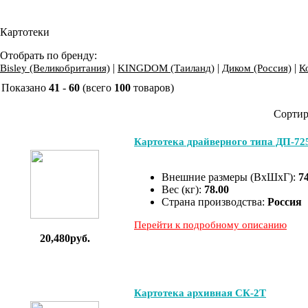
Картотеки
Отобрать по бренду:
|
|
|
Bisley (Великобритания)
KINGDOM (Таиланд)
Диком (Россия)
К
Показано
41
-
60
(всего
100
товаров)
Сортир
Картотека драйверного типа ДП-725
Внешние размеры (ВхШхГ):
7
Вес (кг):
78.00
Страна производства:
Россия
Перейти к подробному описанию
20,480руб.
Картотека архивная СК-2Т