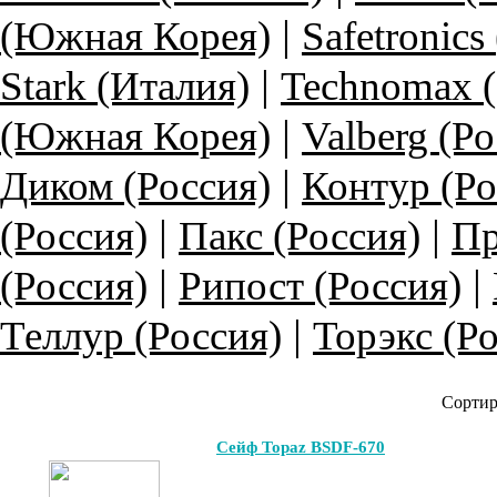
|
(Южная Корея)
Safetronics
|
Stark (Италия)
Technomax 
|
(Южная Корея)
Valberg (Ро
|
Диком (Россия)
Контур (Ро
|
|
(Россия)
Пакс (Россия)
Пр
|
|
(Россия)
Рипост (Россия)
|
Теллур (Россия)
Торэкс (Р
Сортир
Сейф Topaz BSDF-670