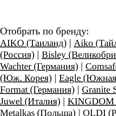
Отобрать по бренду:
|
AIKO (Таиланд)
Aiko (Тай
|
(Россия)
Bisley (Великобри
|
Wachter (Германия)
Comsaf
|
(Юж. Корея)
Eagle (Южная
|
Format (Германия)
Granite
|
Juwel (Италия)
KINGDOM (
|
Metalkas (Польша)
OLDI (Р