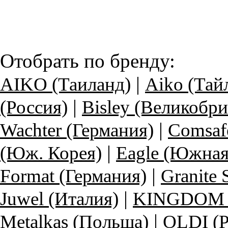
Отобрать по бренду:
|
AIKO (Таиланд)
Aiko (Тай
|
(Россия)
Bisley (Великобри
|
Wachter (Германия)
Comsaf
|
(Юж. Корея)
Eagle (Южная
|
Format (Германия)
Granite
|
Juwel (Италия)
KINGDOM (
|
Metalkas (Польша)
OLDI (Р