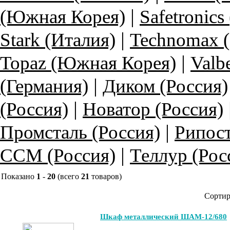
|
(Южная Корея)
Safetronics
|
Stark (Италия)
Technomax 
|
Topaz (Южная Корея)
Valb
|
(Германия)
Диком (Россия)
|
(Россия)
Новатор (Россия)
|
Промсталь (Россия)
Рипост
|
ССМ (Россия)
Теллур (Рос
Показано
1
-
20
(всего
21
товаров)
Сортир
Шкаф металлический ШАМ-12/680