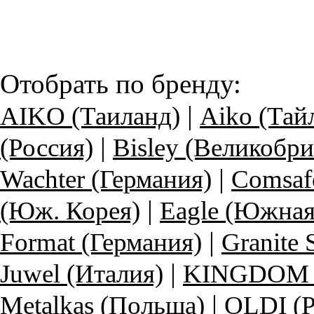
Отобрать по бренду:
|
AIKO (Таиланд)
Aiko (Тай
|
(Россия)
Bisley (Великобри
|
Wachter (Германия)
Comsaf
|
(Юж. Корея)
Eagle (Южная
|
Format (Германия)
Granite
|
Juwel (Италия)
KINGDOM (
|
Metalkas (Польша)
OLDI (Р