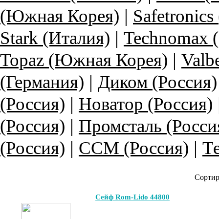
|
(Южная Корея)
Safetronics
|
Stark (Италия)
Technomax 
|
Topaz (Южная Корея)
Valb
|
(Германия)
Диком (Россия)
|
(Россия)
Новатор (Россия)
|
(Россия)
Промсталь (Росси
|
|
(Россия)
ССМ (Россия)
Те
Сортир
Сейф Rom-Lido 44800