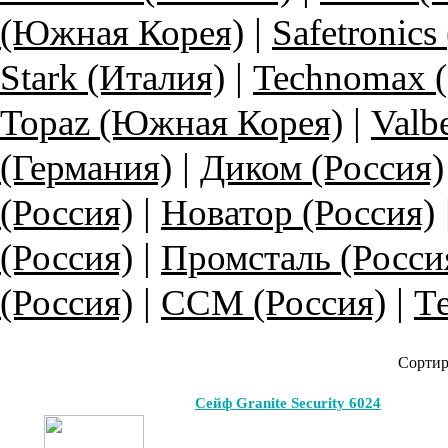
|
(Южная Корея)
Safetronics
|
Stark (Италия)
Technomax 
|
Topaz (Южная Корея)
Valb
|
(Германия)
Диком (Россия)
|
(Россия)
Новатор (Россия)
|
(Россия)
Промсталь (Росси
|
|
(Россия)
ССМ (Россия)
Те
Сортир
Сейф Granite Security 6024