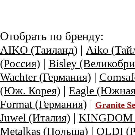
Отобрать по бренду:
|
AIKO (Таиланд)
Aiko (Тай
|
(Россия)
Bisley (Великобри
|
Wachter (Германия)
Comsaf
|
(Юж. Корея)
Eagle (Южная
|
Format (Германия)
Granite S
|
Juwel (Италия)
KINGDOM (
|
Metalkas (Польша)
OLDI (Р